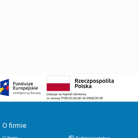
O firmie
O firmie
Pobierz katalog